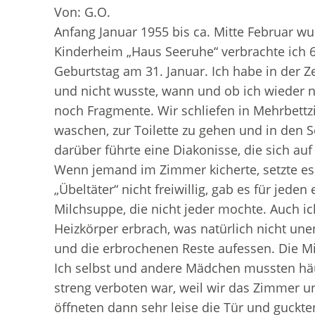
Von: G.O.
Anfang Januar 1955 bis ca. Mitte Februar wu
Kinderheim „Haus Seeruhe“ verbrachte ich 
Geburtstag am 31. Januar. Ich habe in der Zei
und nicht wusste, wann und ob ich wieder 
noch Fragmente. Wir schliefen in Mehrbet
waschen, zur Toilette zu gehen und in den S
darüber führte eine Diakonisse, die sich au
Wenn jemand im Zimmer kicherte, setzte es 
„Übeltäter“ nicht freiwillig, gab es für jede
Milchsuppe, die nicht jeder mochte. Auch ic
Heizkörper erbrach, was natürlich nicht un
und die erbrochenen Reste aufessen. Die M
Ich selbst und andere Mädchen mussten häuf
streng verboten war, weil wir das Zimmer 
öffneten dann sehr leise die Tür und guckt