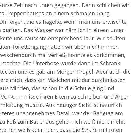
kurze Zeit nach unten gegangen. Dann schlichen wir
e des Treppenhauses an einem schmalen Gang
hrfeigen, die es hagelte, wenn man uns erwischte,
en durften. Das Wasser war nämlich in einem unter
ette und rauschte entsprechend laut. Wir spülten
äten Toilettengang hatten wir aber nicht immer.
 zwischendurch mal verließ, konnte es vorkommen,
tt machte. Die Unterhose wurde dann im Schrank
verstecken und es gab am Morgen Prügel. Aber auch die
nere mich, dass ein Mädchen mit der durchnässten
us Minden, das schon in die Schule ging und
e Vorkommnisse ihren Eltern zu schreiben und Ärger
leitung musste. Aus heutiger Sicht ist natürlich
n weiteres unangenehmes Detail war der Badetag am
 zu Fuß zum Badehaus gehen. Ich weiß nicht mehr,
e. Ich weiß aber noch, dass die Straße mit roten