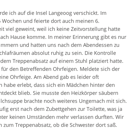
rde ich auf die Insel Langeoog verschickt. Im
6 Wochen und feierte dort auch meinen 6.
t viel geweint, weil ich keine Zeitvorstellung hatte
nach Hause komme. In meiner Erinnerung gibt es nur
tzimmern und hatten uns nach dem Abendessen zu
chlafräumen absolut ruhig zu sein. Die Kontrolle
f dem Treppenabsatz auf einem Stuhl platziert hatte.
für den Betreffenden Ohrfeigen. Meldete sich der
n eine Ohrfeige. Am Abend gab es leider oft
h habe erlebt, dass sich ein Mädchen hinter den
entdeckt blieb. Sie musste den Heizkörper säubern
ilchsuppe brachte noch weiteres Ungemach mit sich.
ig erst nach dem Zubettgehen zur Toilette, was ja
unter keinen Umständen mehr verlassen durften. Wir
en zum Treppenabsatz, ob die Schwester dort saß.