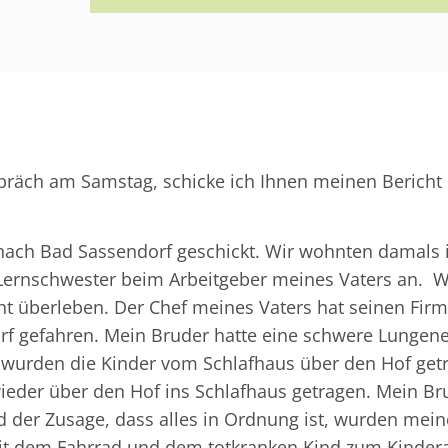
räch am Samstag, schicke ich Ihnen meinen Bericht 
ch Bad Sassendorf geschickt. Wir wohnten damals in
 Lernschwester beim Arbeitgeber meines Vaters an. Wi
cht überleben. Der Chef meines Vaters hat seinen Fir
orf gefahren. Mein Bruder hatte eine schwere Lunge
 wurden die Kinder vom Schlafhaus über den Hof getr
er über den Hof ins Schlafhaus getragen. Mein Brude
d der Zusage, dass alles in Ordnung ist, wurden mein
it dem Fahrrad und dem totkranken Kind zum Kinderar